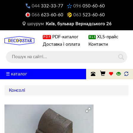
044
332-33-77
096
050-60-60
066
623-60-60
063
523-60-60
шоурум
Київ, бульвар Вернадського 26
PDF-каталог
XLS-прайс
PDF
XLS
Доставка і оплата
Контакти
☰ каталог
Консолі