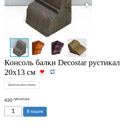
Консоль балки Decostar рустикал
20х13 см
Дізнатися свою знижку
грн/штука
420
В кошик