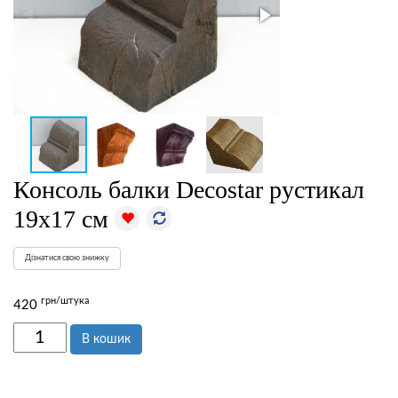
Консоль балки Decostar рустикал
19х17 см
Дізнатися свою знижку
грн/штука
420
В кошик