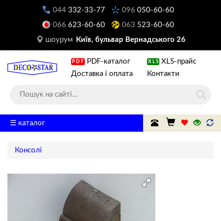
044
332-33-77
096
050-60-60
066
623-60-60
063
523-60-60
шоурум
Київ, бульвар Вернадського 26
PDF-каталог
XLS-прайс
PDF
XLS
Доставка і оплата
Контакти
☰ каталог
Консолі