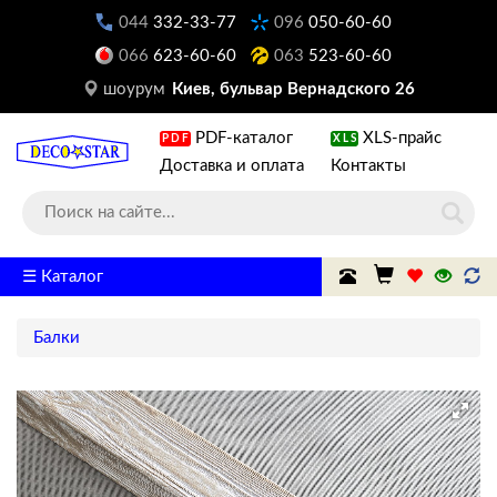
044
332-33-77
096
050-60-60
066
623-60-60
063
523-60-60
шоурум
Киев, бульвар Вернадского 26
PDF-каталог
XLS-прайс
PDF
XLS
Доставка и оплата
Контакты
☰ Каталог
Балки