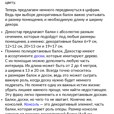
цвету.
Теперь предлагаем немного передвинуться в цифрам.
Ведь при выборе декоративных балок важно учитывать
и размер помещения, и необходимую длину и ширину
декора.
Декостар предлагают балки с абсолютно разным
сечением, которые подойдут под любые размеры
помещения, а именно: декоративные балки 6×9 см,
12×12 см, 20×13 см и 19×17 см.
Помимо полиуретановых балок, Декостар имеют
в ассортименте
доски
, которые имитируют дерево.
С их помощью можно дополнить любую часть
интерьера. Их длина может быть от 2 до 4 метров,
а ширина в 13 и 20 см. Всегда точно относитесь
к размерам балок и досок, ведь это может сыграть
важную роль, когда доску нужно будет немного
подрезать. Но помнете одну их важных истин жизни:
убрать лишнее намного проще, чем найти недостающее.
Эту фразу легко применить и к полиуретановым доскам.
Балки, доски, но чего-то не хватает. Конечно же,
консолей.
Консоль
— это декоративный элемент, часть
балки, которая играет роль опоры. Размер консоли