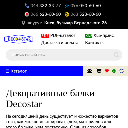
044
332-33-77
096
050-60-60
066
623-60-60
063
523-60-60
шоурум
Киев, бульвар Вернадского 26
PDF-каталог
XLS-прайс
PDF
XLS
Доставка и оплата
Контакты
☰ Каталог
Декоративные балки
Decostar
На сегодняшний день существует множество вариантов
того, как можно декорировать дом, материалов для
этого больше, чем достаточно. Одни из способов,